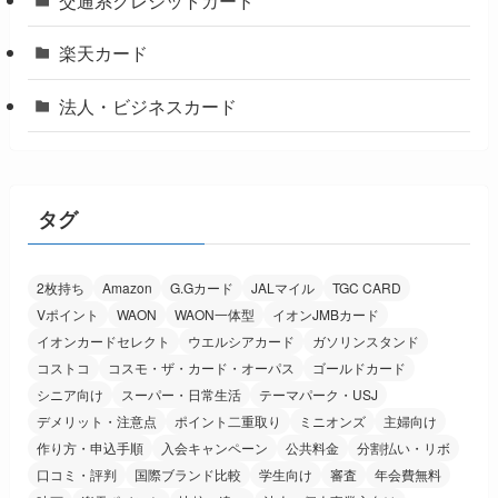
交通系クレジットカード
楽天カード
法人・ビジネスカード
タグ
2枚持ち
Amazon
G.Gカード
JALマイル
TGC CARD
Vポイント
WAON
WAON一体型
イオンJMBカード
イオンカードセレクト
ウエルシアカード
ガソリンスタンド
コストコ
コスモ・ザ・カード・オーパス
ゴールドカード
シニア向け
スーパー・日常生活
テーマパーク・USJ
デメリット・注意点
ポイント二重取り
ミニオンズ
主婦向け
作り方・申込手順
入会キャンペーン
公共料金
分割払い・リボ
口コミ・評判
国際ブランド比較
学生向け
審査
年会費無料