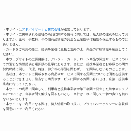
・本サイトは
アドバイザーナビ株式会社
が運営しております。
・本サイトに掲載される他社の商品に関する情報に関しては、最大限の注意を払ってお
りますが、金利、手数料、その他商品情報の完全な正確性や信頼性を保証するものでは
ありません。
・カードをご利用の際は、提供事業者に直接ご連絡の上、商品の詳細情報を確認してく
ださい。
・本ウェブサイトの主要目的は、クレジットカード、ローン商品や関連サービスについ
ての適切な情報提供と選択肢の提示にあります。当社は、提携事業者とお客様との間の
契約締結に関し、代理、斡旋、仲介等の形態を問わず、一切関与しないものとします。
・当社は、本サイトに掲載される商品やサービスに関する質問については回答を提供す
ることができません。該当する商品やサービスに関するお問い合わせは、直接、提供事
業者に行ってください。
・本サイトの利用に関連して、利用者と提携事業者や第三者間で発生した紛争やトラブ
ルについては、当事者間で解決を図るものとし、当社はこれに関して一切の責任を負わ
ないものとします。
・本サイトをご利用になる際は、個人情報の取り扱い、プライバシーポリシーの各規程
を同意の上でご利用ください。