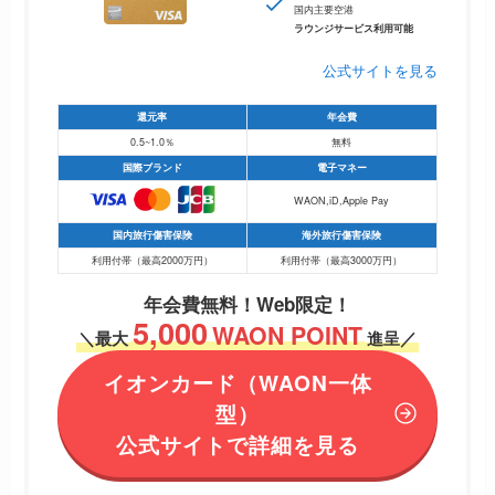
国内主要空港
ラウンジサービス利用可能
公式サイトを見る
還元率
年会費
0.5~1.0％
無料
国際ブランド
電子マネー
WAON,iD,Apple Pay
国内旅行傷害保険
海外旅行傷害保険
利用付帯（最高2000万円）
利用付帯（最高3000万円）
年会費無料！
Web限定！
5,000
WAON POINT
＼
最大
進呈／
イオンカード
（WAON一体
型）
公式サイトで詳細を見る