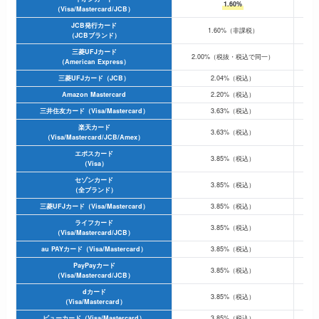
1.60%
（Visa/Mastercard/JCB）
JCB発行カード
1.60%（非課税）
（JCBブランド）
三菱UFJカード
2.00%（税抜・税込で同一）
（American Express）
三菱UFJカード（JCB）
2.04%（税込）
Amazon Mastercard
2.20%（税込）
三井住友カード（Visa/Mastercard）
3.63%（税込）
楽天カード
3.63%（税込）
（Visa/Mastercard/JCB/Amex）
エポスカード
3.85%（税込）
（Visa）
セゾンカード
3.85%（税込）
（全ブランド）
三菱UFJカード（Visa/Mastercard）
3.85%（税込）
ライフカード
3.85%（税込）
（Visa/Mastercard/JCB）
au PAYカード（Visa/Mastercard）
3.85%（税込）
PayPayカード
3.85%（税込）
（Visa/Mastercard/JCB）
dカード
3.85%（税込）
（Visa/Mastercard）
ビューカード（Visa/Mastercard）
3.85%（税込）