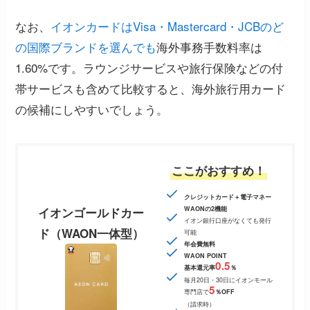
なお、
イオンカードはVisa・Mastercard・JCBのど
の国際ブランドを選んでも
海外事務手数料率は
1.60%です。ラウンジサービスや旅行保険などの付
帯サービスも含めて比較すると、海外旅行用カード
の候補にしやすいでしょう。
ここがおすすめ！
クレジットカード＋電子マネー
イオンゴールドカー
WAONの2機能
イオン銀行口座がなくても発行
ド（WAON一体型）
可能
年会費無料
WAON POINT
0.5
基本還元率
％
毎月20日・30日にイオンモール
5
専門店で
％OFF
（請求時）