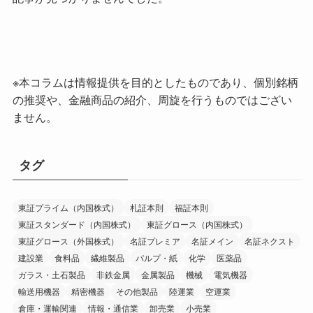
※本コラムは情報提供を目的としたものであり、個別銘柄
の推奨や、金融商品の紹介、周旋を行うものではござい
ません。
タグ
東証プライム（内国株式）
札証本則
福証本則
東証スタンダード（内国株式）
東証グロース（内国株式）
東証グロース（外国株式）
名証プレミア
名証メイン
名証ネクスト
建設業
食料品
繊維製品
パルプ・紙
化学
医薬品
ガラス・土石製品
非鉄金属
金属製品
機械
電気機器
輸送用機器
精密機器
その他製品
陸運業
空運業
倉庫・運輸関連
情報・通信業
卸売業
小売業