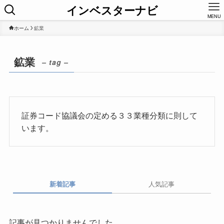
インベスターナビ
MENU
ホーム
鉱業
鉱業
– tag –
証券コード協議会の定める３３業種分類に則して
います。
新着記事
人気記事
記事が見つかりませんでした。