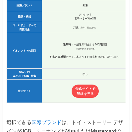
国際ブランド
JCB
クレジット
種類・機能
電子マネーWAON
ゴールドカードへの
対象
（条件・審査あり）
切替対象
通常時
：一般通常料金から300円割引
※同伴者1名まで対象
イオンシネマの割引
お客さま感謝デー
：ご本人さまの鑑賞料金が1,100円
（税込）
USJでの
なし
WAON POINT特典
公式サイトで
公式サイト
詳細を見る
選択できる
国際ブランド
は、トイ・ストーリー デザ
インがJCB、ミニオンズがVisaまたはMastercardで