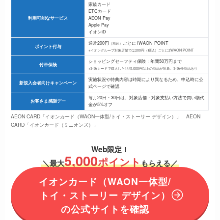
家族カード
ETCカード
利用可能なサービス
AEON Pay
Apple Pay
イオンiD
通常200円
ごとに1WAON POINT
（税込）
ポイント付与
※イオングループ対象店舗では200円（税込）ごとに2WAON POINT
ショッピングセーフティ保険：年間50万円まで
付帯保険
※対象カードで購入した1品5,000円以上の商品が対象。対象外商品あり
実施状況や特典内容は時期により異なるため、申込時に公
新規入会者向けキャンペーン
式ページで確認
毎月20日・30日は、対象店舗・対象支払い方法で買い物代
お客さま感謝デー
金が5%オフ
AEON CARD「イオンカード（WAON一体型/トイ・ストーリー デザイン）」
AEON
CARD「イオンカード（ミニオンズ）」
Web限定！
5,000
ポイント
＼最大
もらえる／
イオンカード（
WAON一体型/
トイ・ストーリー デザイン）
の
公式サイトを確認