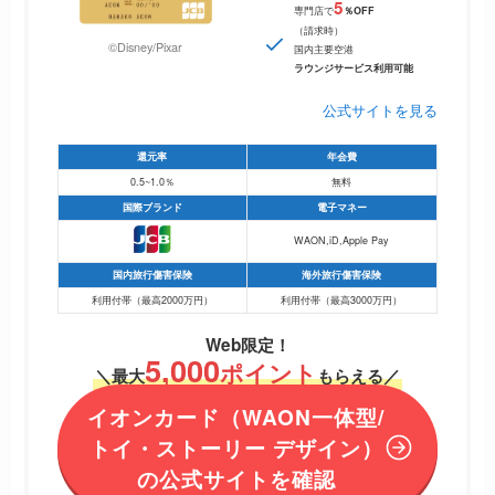
5
専門店で
％OFF
（請求時）
©Disney/Pixar
国内主要空港
ラウンジサービス利用可能
公式サイトを見る
還元率
年会費
0.5~1.0％
無料
国際ブランド
電子マネー
WAON,iD,Apple Pay
国内旅行傷害保険
海外旅行傷害保険
利用付帯（最高2000万円）
利用付帯（最高3000万円）
Web限定！
5,000
ポイント
＼最大
もらえる／
イオンカード（
WAON一体型/
トイ・ストーリー デザイン）
の
公式サイトを確認