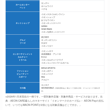
サンデー
ホームセンター
ホームワイド
ペット
ペテモ
イオンスタイルオンライン
イオンショップ
おうちでイオン
ネットショップ
イオンネットスーパー
saQwa
Green Beans
イオン九州ネットスーパー
四六時中
グルメ
キッチンオリジン
フーズ
やまや
イオンリカー
イオンシネマ
エンターテインメント
未来屋書店・アシーネ
カルチャー
R.O.U
トラベル
イオンカルチャークラブ
イオンコンパストラベルモール
MEGA SPORTS
ファッション
イオンボディ
ビューティー
イオンバイク
スポーツ
ikka
アスビー
カジタク
その他
AEONMOBILE
（月額利用料金は一般カードで基本の4倍、ゴールドカードで基本の5
倍）
※2026年1月末現在の一例です。一部対象外店舗・対象外商品・サービスがあります。出
典：AEON CARD暮らしのマネーサイト「イオンマークのカード払い・AEON Payの支払
いで、いつでもWAON POINTが2倍になる対象店舗はどこですか。」