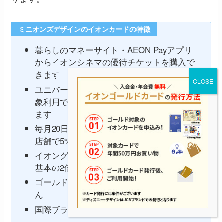
ミニオンズデザインのイオンカードの特徴
暮らしのマネーサイト・AEON Payアプリ
からイオンシネマの優待チケットを購入で
きます
ユニバーサル・スタジオ・ジャパン内の対
象利用でWAON POINTが基本の10倍になり
ます
毎月20日・30日のお客さま感謝デーに対象
店舗で5%オフになります
イオングループ対象店舗でWAON POINTが
基本の2倍になります
ゴールドカードへの切替対象ではありませ
ん
国際ブランドはVisaまたはMastercardです