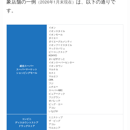
象店舗の一例
は、以下の通りで
（2026年1月末現在）
す。
イオン
イオンスタイル
イオンモール
ダイエー
ダイエーグルメシティ
イオンフードスタイル
マックスバリュ
ピーコックストア
KOHYO
まいばすけっと
イオンスーパーセンター
総合スーパー
イオンタウン
スーパーマーケット
マルナカ
ショッピングモール
カスミ
マルエツ
OPA
フジ
ニチエー
スーパーABC
ピュアークック
フジグラン
＠パレッテ
ビッグ・エー
アコレ
いなげや
ミニストップ
コンビニ
ザ・ビッグ
ディスカウントストア
アコレ
ドラッグストア
ウエルシア