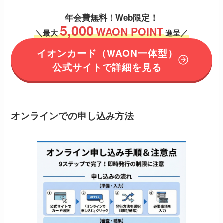
年会費無料！
Web限定！
5,000
WAON POINT
＼
最大
進呈／
イオンカード
（WAON一体型）
公式サイトで詳細を見る
オンラインでの申し込み方法