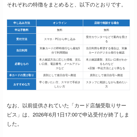
それぞれの特徴をまとめると、以下のとおりです。
申し込み方法
オンライン
店頭で相談する場合
申込手数料
無料
無料
受付カウンターなどで案内を受け
受付方法
スマホ・PCから申し込み
る
対象カードの即時発行なら最短5
当日利用を希望する場合は、対象
当日利用
分で利用開始
カードのデジタル発行を確認
本人確認方法に応じた情報、支払
本人確認書類、支払い口座がわか
必要なもの
い口座、電話番号、メールアドレ
るものなど
スなど
※店舗・申込方法により異なる
本カードの受け取り
原則として後日自宅へ郵送
原則として後日自宅へ郵送
早く使いたい方、スマホで手続き
スタッフに相談しながら進めたい
おすすめな方
したい方
方
なお、以前提供されていた「カード店舗受取りサー
ビス」は、2026年6月1日17:00で申込受付が終了しま
した。