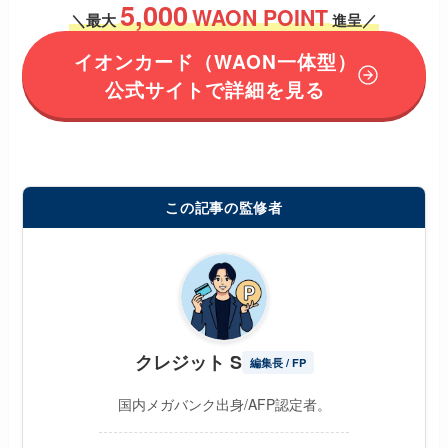
5,000
WAON POINT
＼
最大
進呈／
イオンカード
（WAON一体型）
公式サイトで詳細を見る
この記事の監修者
クレジット S
編集長 / FP
国内メガバンク出身/AFP認定者。