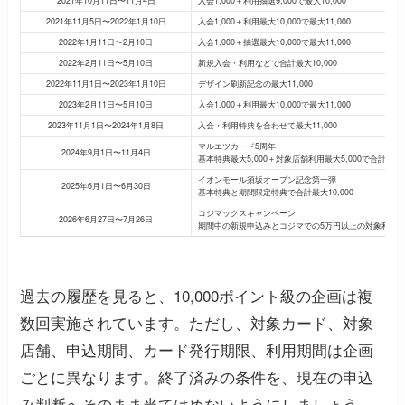
2021年10月11日〜11月4日
入会1,000＋利用抽選9,000で最大10,000
2021年11月5日〜2022年1月10日
入会1,000＋利用最大10,000で最大11,000
2022年1月11日〜2月10日
入会1,000＋抽選最大10,000で最大11,000
2022年2月11日〜5月10日
新規入会・利用などで合計最大10,000
2022年11月1日〜2023年1月10日
デザイン刷新記念の最大11,000
2023年2月11日〜5月10日
入会1,000＋利用最大10,000で最大11,000
2023年11月1日〜2024年1月8日
入会・利用特典を合わせて最大11,000
マルエツカード5周年
2024年9月1日〜11月4日
基本特典最大5,000＋対象店舗利用最大5,000で合計最大10
イオンモール須坂オープン記念第一弾
2025年6月1日〜6月30日
基本特典と期間限定特典で合計最大10,000
コジマックスキャンペーン
2026年6月27日〜7月26日
期間中の新規申込みとコジマでの5万円以上の対象利用で、
過去の履歴を見ると、10,000ポイント級の企画は複
数回実施されています。ただし、対象カード、対象
店舗、申込期間、カード発行期限、利用期間は企画
ごとに異なります。終了済みの条件を、現在の申込
み判断へそのまま当てはめないようにしましょう。