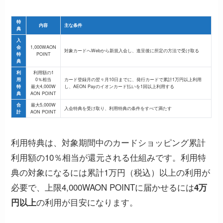
特
内容
主な条件
典
入
会
1,000WAON
対象カードへWebから新規入会し、進呈後に所定の方法で受け取る
特
POINT
典
利
利用額の1
用
0％相当
カード登録月の翌々月10日までに、発行カードで累計1万円以上利用
特
最大4,000W
し、AEON Payのイオンカード払いを1回以上利用する
典
AON POINT
合
最大5,000W
入会特典を受け取り、利用特典の条件をすべて満たす
計
AON POINT
利用特典は、対象期間中のカードショッピング累計
利用額の10％相当が還元される仕組みです。利用特
典の対象になるには累計1万円（税込）以上の利用が
必要で、上限4,000WAON POINTに届かせるには
4万
の利用が目安になります。
円以上