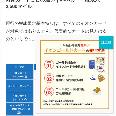
2,500マイル
現行のWeb限定基本特典は、すべてのイオンカード
が対象ではありません。代表的なカードの見方は次
のとおりです。
スクロールできます
カード名
特典の扱い
特徴・注意点
イオンカード
最大5,000
クレジット機能と電子マネーWAONが1枚にまとまっ
（WAON一体型）
WAON POINT
WAON POINTを受け取りたい方が比較しやすい代
イオン銀行キャッシュカード機能付きです
最大5,000
イオンカードセレクト
イオン銀行キャッシュカードやイオン銀行キャッシュ＋デビッ
WAON POINT
対象外です
イオンカード
最大5,000
Web限定基本特典の対象です
（ミニオンズ）
WAON POINT
イオンシネマの優待を重視する方
にもおすすめですが
イオンJMBカード
最大2,500
WAON POINTではなくマイルで積算されます
（JMB WAON一体
マイル
WAON POINTを受け取りたい方は、ほかの対象カー
型）