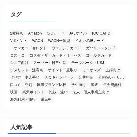
タグ
2枚持ち
Amazon
G.Gカード
JALマイル
TGC CARD
Vポイント
WAON
WAON一体型
イオンJMBカード
イオンカードセレクト
ウエルシアカード
ガソリンスタンド
コストコ
コスモ・ザ・カード・オーパス
ゴールドカード
シニア向け
スーパー・日常生活
テーマパーク・USJ
デメリット・注意点
ポイント二重取り
ミニオンズ
主婦向け
作り方・申込手順
入会キャンペーン
公共料金
分割払い・リボ
口コミ・評判
国際ブランド比較
学生向け
審査
年会費無料
映画
楽天ポイント
比較・違い
法人・個人事業主向け
海外利用・旅行
還元率
人気記事